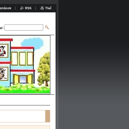
stránok
RSS
Tlač
ať: