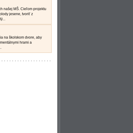
ch našej MŠ. Cieľom projektu
lody jesene, tvoriť z
ý...
cia na školskom dvore, aby
nmentálnymi hrami a
.