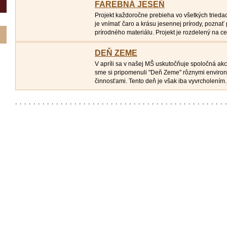
FAREBNÁ JESEŇ
Projekt každoročne prebieha vo všetkých trieda
je vnímať čaro a krásu jesennej prírody, poznať p
prírodného materiálu. Projekt je rozdelený na cel
DEŇ ZEME
V apríli sa v našej MŠ uskutočňuje spoločná ak
sme si pripomenuli "Deň Zeme" rôznymi enviro
činnosťami. Tento deň je však iba vyvrcholením..