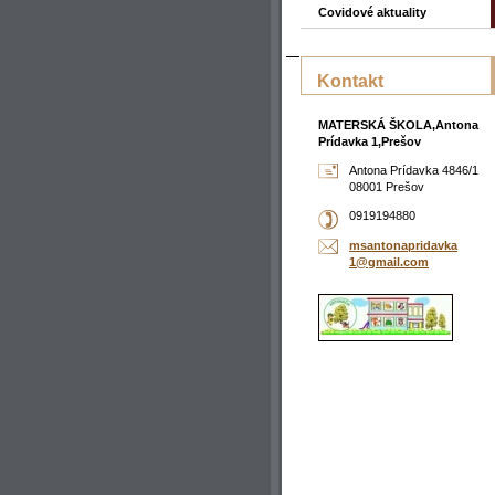
Covidové aktuality
Kontakt
MATERSKÁ ŠKOLA,Antona
Prídavka 1,Prešov
Antona Prídavka 4846/1
08001 Prešov
0919194880
msantona
pridavka
1@gmail.
com