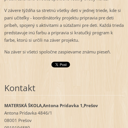
V závere týždňa sa stretnú všetky deti v jednej triede, kde si
pani učiteľky - koordinátorky projektu pripravia pre deti
príbeh, spojený s aktivitami a súťažami pre deti. Každá trieda
predstavuje inú farbu a pripravia si kratučký program k
farbe, ktorú si určili na záver projektu.
Na záver si všetci spoločne zaspievame známu pieseň.
Kontakt
MATERSKÁ ŠKOLA,Antona Prídavka 1,Prešov
Antona Prídavka 4846/1
08001 Prešov
0919194880