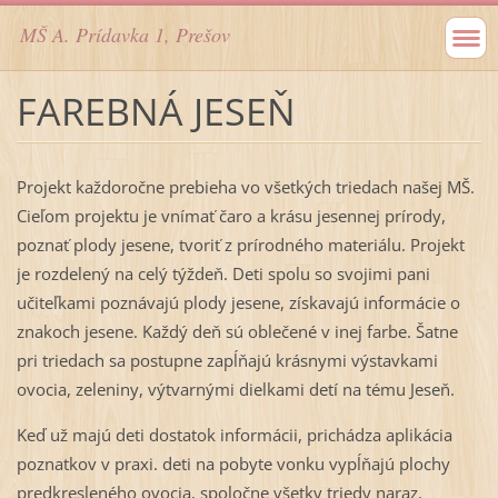
MŠ A. Prídavka 1, Prešov
FAREBNÁ JESEŇ
Projekt každoročne prebieha vo všetkých triedach našej MŠ.
Cieľom projektu je vnímať čaro a krásu jesennej prírody,
poznať plody jesene, tvoriť z prírodného materiálu. Projekt
je rozdelený na celý týždeň. Deti spolu so svojimi pani
učiteľkami poznávajú plody jesene, získavajú informácie o
znakoch jesene. Každý deň sú oblečené v inej farbe. Šatne
pri triedach sa postupne zapĺňajú krásnymi výstavkami
ovocia, zeleniny, výtvarnými dielkami detí na tému Jeseň.
Keď už majú deti dostatok informácii, prichádza aplikácia
poznatkov v praxi. deti na pobyte vonku vypĺňajú plochy
predkresleného ovocia, spoločne všetky triedy naraz.