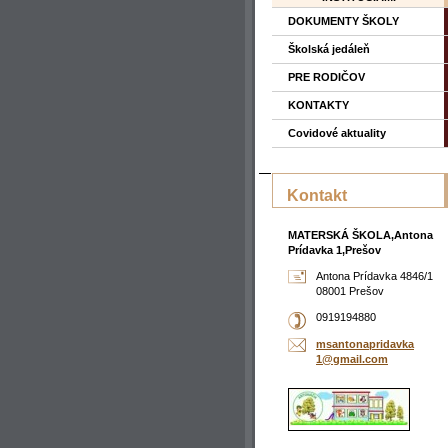
DOKUMENTY ŠKOLY
Školská jedáleň
PRE RODIČOV
KONTAKTY
Covidové aktuality
Kontakt
MATERSKÁ ŠKOLA,Antona
Prídavka 1,Prešov
Antona Prídavka 4846/1
08001 Prešov
0919194880
msantona
pridavka
1@gmail.
com