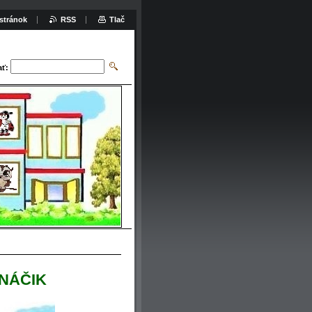
stránok
RSS
Tlač
ať:
NÁČIK