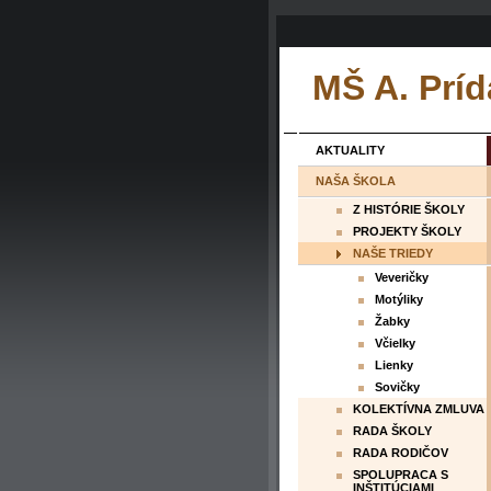
MŠ A. Príd
AKTUALITY
NAŠA ŠKOLA
Z HISTÓRIE ŠKOLY
PROJEKTY ŠKOLY
NAŠE TRIEDY
Veveričky
Motýliky
Žabky
Včielky
Lienky
Sovičky
KOLEKTÍVNA ZMLUVA
RADA ŠKOLY
RADA RODIČOV
SPOLUPRACA S
INŠTITÚCIAMI