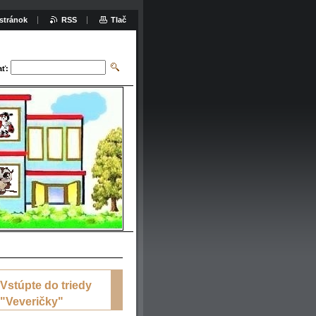
stránok
RSS
Tlač
ať:
Vstúpte do triedy
"Veveričky"