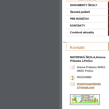
DOKUMENTY ŠKOLY
Školská jedáleň
PRE RODIČOV
KONTAKTY
Covidové aktuality
Kontakt
MATERSKÁ ŠKOLA,Antona
Prídavka 1,Prešov
Antona Prídavka 4846/1
08001 Prešov
0919194880
msantona
pridavka
1@gmail.
com