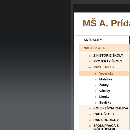
MŠ A. Príd
AKTUALITY
NAŠA ŠKOLA
Z HISTÓRIE ŠKOLY
PROJEKTY ŠKOLY
NAŠE TRIEDY
Veveričky
Motýliky
Žabky
Včielky
Lienky
Sovičky
KOLEKTÍVNA ZMLUVA
RADA ŠKOLY
RADA RODIČOV
SPOLUPRACA S
INŠTITÚCIAMI