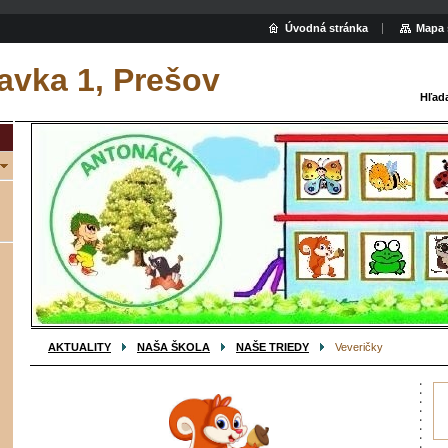
Úvodná stránka
Mapa 
avka 1, Prešov
Hľad
AKTUALITY
NAŠA ŠKOLA
NAŠE TRIEDY
Veveričky