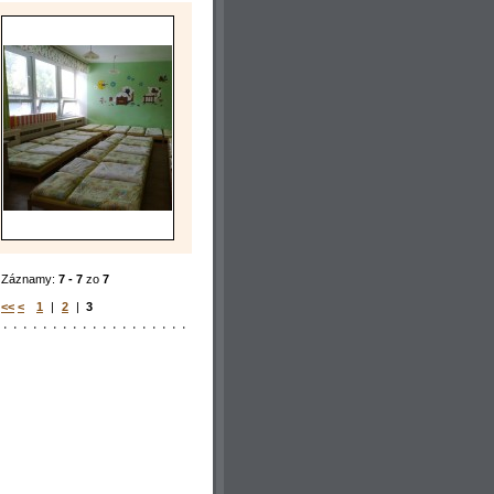
Záznamy:
7 - 7
zo
7
<<
<
1
|
2
|
3