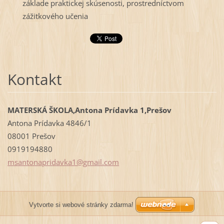
základe praktickej skúsenosti, prostredníctvom
zážitkového učenia
Kontakt
MATERSKÁ ŠKOLA,Antona Prídavka 1,Prešov
Antona Prídavka 4846/1
08001 Prešov
0919194880
msantona
pridavka
1@gmail.
com
Vytvorte si webové stránky zdarma!