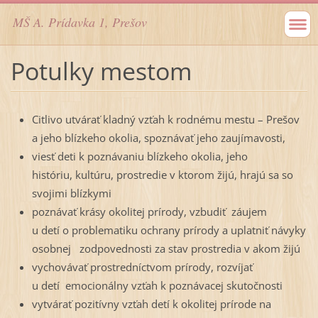
MŠ A. Prídavka 1, Prešov
Potulky mestom
Citlivo utvárať kladný vzťah k rodnému mestu – Prešov
a jeho blízkeho okolia, spoznávať jeho zaujímavosti,
viesť deti k poznávaniu blízkeho okolia, jeho
históriu, kultúru, prostredie v ktorom žijú, hrajú sa so
svojimi blízkymi
poznávať krásy okolitej prírody, vzbudiť záujem
u detí o problematiku ochrany prírody a uplatniť návyky
osobnej zodpovednosti za stav prostredia v akom žijú
vychovávať prostredníctvom prírody, rozvíjať
u detí emocionálny vzťah k poznávacej skutočnosti
vytvárať pozitívny vzťah detí k okolitej prírode na