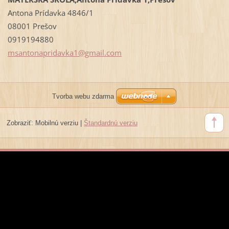
Antona Prídavka 4846/1
08001 Prešov
0919194880
msantona
pridavka
1@gmail.
com
Tvorba webu zdarma
Zobraziť:
Mobilnú verziu
|
Štandardnú verziu