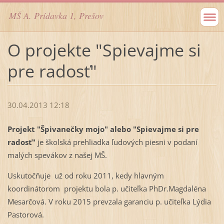
MŠ A. Prídavka 1, Prešov
O projekte "Spievajme si
pre radosť"
30.04.2013 12:18
Projekt "Špivanečky mojo" alebo "Spievajme si pre
radosť"
je školská prehliadka ľudových piesni v podaní
malých spevákov z našej MŠ.
Uskutočňuje už od roku 2011, kedy hlavným
koordinátorom projektu bola p. učiteľka PhDr.Magdaléna
Mesarčová. V roku 2015 prevzala garanciu p. učiteľka Lýdia
Pastorová.