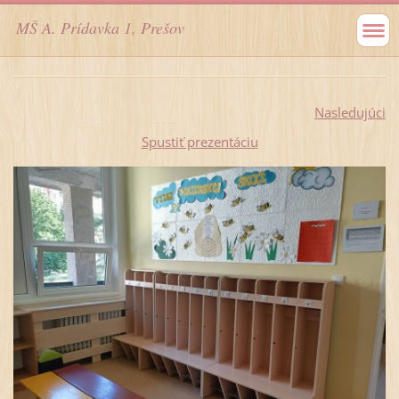
MŠ A. Prídavka 1, Prešov
Nasledujúci
Spustiť prezentáciu