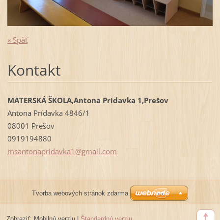
« Späť
Kontakt
MATERSKÁ ŠKOLA,Antona Prídavka 1,Prešov
Antona Prídavka 4846/1
08001 Prešov
0919194880
msantona
pridavka
1@gmail.
com
Tvorba webových stránok zdarma
Zobraziť:
Mobilnú verziu
|
Štandardnú verziu