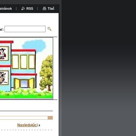
stránok
RSS
Tlač
ať:
Nasledujúci