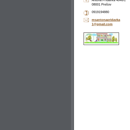
Antona Prídavka 4846/1
08001 Prešov
0919194880
msantona
pridavka
1@gmail.
com